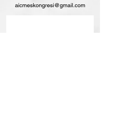
aicmeskongresi@gmail.com
Mail listemize katılın
E-posta
Abone Ol
Kongremiz Doçentlik, akademik
teşvik, atama ve yükselme
kriterlerini sağlamaktadır.
Türkiye'den katılımlar % 45 kota ile